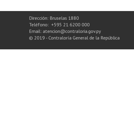
Dirección: Bruselas 1880
Teléfono: +595 21 6200 000
Email: atencion@contraloria.gov.py
© 2019 - Contraloría General de la República