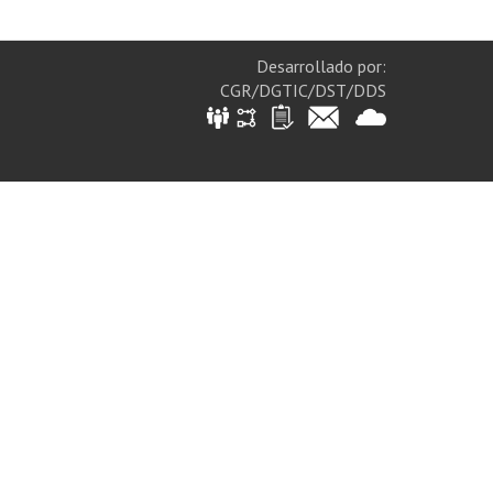
Desarrollado por:
CGR/DGTIC/DST/DDS