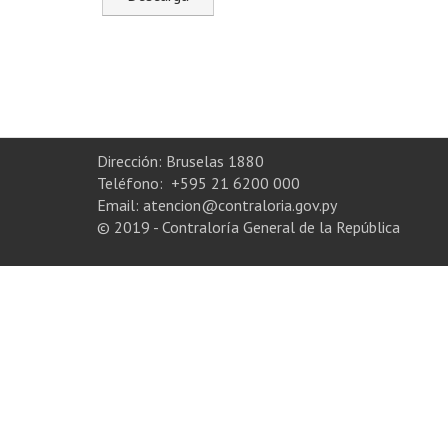
Dirección: Bruselas 1880
Teléfono: +595 21 6200 000
Email: atencion@contraloria.gov.py
© 2019 - Contraloría General de la República