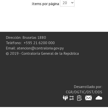
ítems por página
Plan Estratégico 2022 - 2026
Sistema de Gestión de Calidad
Memorias
Convenios
Dirección: Bruselas 1880
Teléfono: +595 21 6200 000
Resoluciones de Carácter General
Email: atencion@contraloria.gov.py
© 2019 - Contraloría General de la República
Participación Ciudadana
ACTIVIDADES DE CONTROL
Informe y Dictamen sobre el Informe Financiero del Ministerio de 
Informes de Auditoría
Desarrollado por:
CGR/DGTIC/DST/DDS
Rendición de Cuentas de Viáticos
Reporte de Hechos Punibles