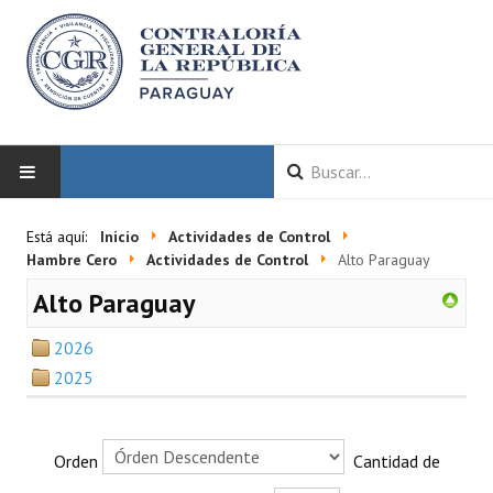
INICIO
Está aquí:
Inicio
Actividades de Control
Hambre Cero
Actividades de Control
Alto Paraguay
LA CGR
Alto Paraguay
Autoridades
2026
Misión y Visión
2025
Marco Normativo
Orden
Cantidad de
Organigrama