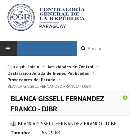
INICIO
Está aquí:
Inicio
Actividades de Control
Declaración Jurada de Bienes Publicadas
LA CGR
Proveedores del Estado
BLANCA GISSELL FERNANDEZ FRANCO - DJBR
Autoridades
BLANCA GISSELL FERNANDEZ
Misión y Visión
FRANCO - DJBR
Marco Normativo
BLANCA GISSELL FERNANDEZ FRANCO - DJBR
Organigrama
Tamaño:
63.29 kB