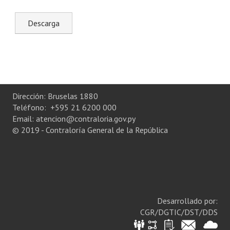
Plan Estratégico 2022 - 2026
Sistema de Gestión de Calidad
Memorias
Convenios
Resoluciones de Carácter General
Dirección: Bruselas 1880
Teléfono: +595 21 6200 000
Participación Ciudadana
Email: atencion@contraloria.gov.py
© 2019 - Contraloría General de la República
ACTIVIDADES DE CONTROL
Informe y Dictamen sobre el Informe Financiero del Ministerio de 
Informes de Auditoría
Desarrollado por:
Rendición de Cuentas de Viáticos
CGR/DGTIC/DST/DDS
Reporte de Hechos Punibles