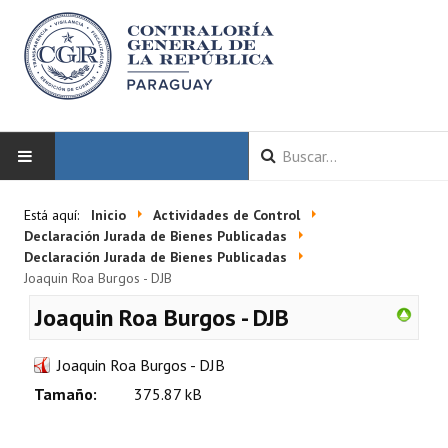
INICIO
Está aquí:
Inicio
Actividades de Control
Declaración Jurada de Bienes Publicadas
LA CGR
Declaración Jurada de Bienes Publicadas
Joaquin Roa Burgos - DJB
Autoridades
Joaquin Roa Burgos - DJB
Misión y Visión
Joaquin Roa Burgos - DJB
Marco Normativo
Tamaño:
375.87 kB
Organigrama