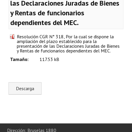
las Declaraciones Juradas de Bienes
Plan Estratégico 2022 - 2026
y Rentas de funcionarios
Sistema de Gestión de Calidad
dependientes del MEC.
Memorias
Resolución CGR N° 318, Por la cual se dispone la
ampliación del plazo establecido para la
Convenios
presentación de las Declaraciones Juradas de Bienes
y Rentas de funcionarios dependientes del MEC.
Resoluciones de Carácter General
Tamaño:
117.53 kB
Participación Ciudadana
ACTIVIDADES DE CONTROL
Informe y Dictamen sobre el Informe Financiero del Ministerio de 
Informes de Auditoría
Rendición de Cuentas de Viáticos
Reporte de Hechos Punibles
Dirección: Bruselas 1880