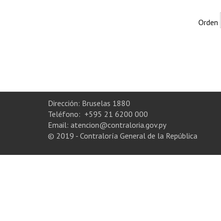
Orden
Dirección: Bruselas 1880
Teléfono: +595 21 6200 000
Email: atencion@contraloria.gov.py
© 2019 - Contraloría General de la República