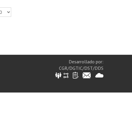
Desarrollado por:
CGR/DGTIC/DST/DDS